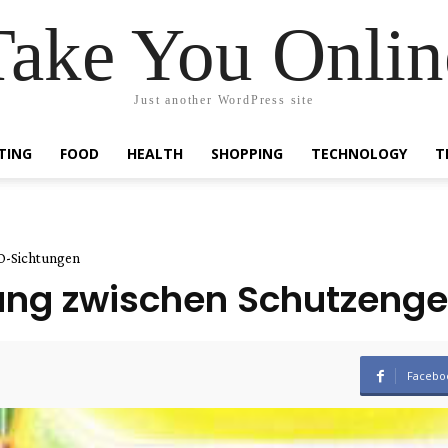
Take You Onlin
Just another WordPress site
TING
FOOD
HEALTH
SHOPPING
TECHNOLOGY
T
O-Sichtungen
ung zwischen Schutzeng
Facebo